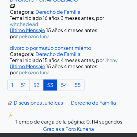
Categoría:
Derecho de Familia
Tema iniciado 16 años 3 meses antes, por
witchedead
Último Mensaje
15 años 4 meses antes
por
pekozoo luna
divorcio por mutuo consentimiento
Categoría:
Derecho de Familia
Tema iniciado 15 años 4 meses antes, por
Jhnny
Último Mensaje
15 años 4 meses antes
por
pekozoo luna
1
51
52
53
54
55
Discusiones Juridicas
Derecho de Familia
Tiempo de carga de la página: 0.114 segundos
Gracias a
Foro Kunena