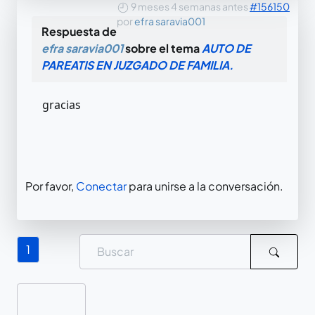
9 meses 4 semanas antes
#156150
por
efra saravia001
Respuesta de
efra saravia001
sobre el tema
AUTO DE
PAREATIS EN JUZGADO DE FAMILIA.
gracias
Por favor,
Conectar
para unirse a la conversación.
1