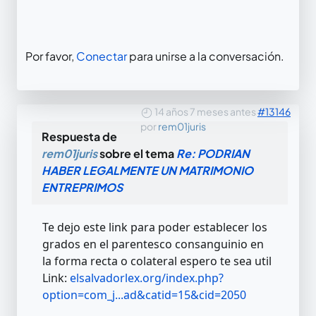
Por favor,
Conectar
para unirse a la conversación.
14 años 7 meses antes
#13146
por
rem01juris
Respuesta de
rem01juris
sobre el tema
Re: PODRIAN
HABER LEGALMENTE UN MATRIMONIO
ENTREPRIMOS
Te dejo este link para poder establecer los
grados en el parentesco consanguinio en
la forma recta o colateral espero te sea util
Link:
elsalvadorlex.org/index.php?
option=com_j...ad&catid=15&cid=2050