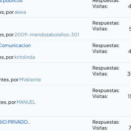
s publicos
Respuestas:
Visitas:
es, por
alexa
Respuestas:
Visitas:
es, por
2009-mendozabolaños-301
e Comunicacion
Respuestas:
Visitas:
es, por
kritolinda
Respuestas:
Visitas:
3
ntes, por
MValiente
Respuestas:
Visitas:
1
tes, por
MANUEL
IO PRIVADO..
Respuestas:
Visitas: