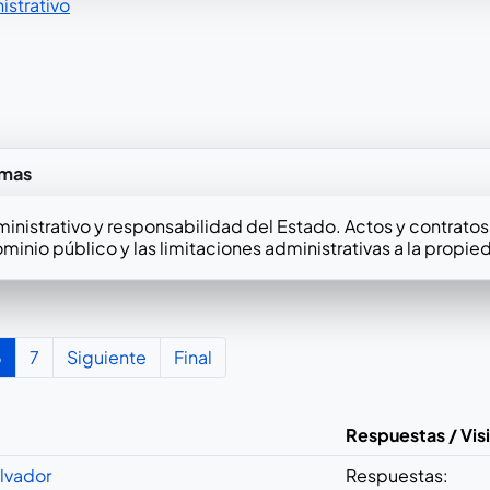
strativo
emas
istrativo y responsabilidad del Estado. Actos y contratos a
ominio público y las limitaciones administrativas a la propie
6
7
Siguiente
Final
Respuestas / Vis
lvador
Respuestas: