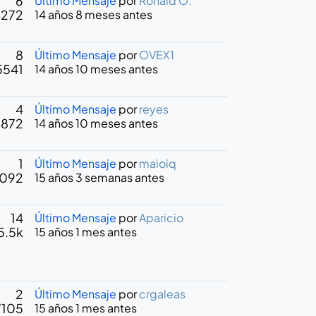
6
Último Mensaje
por
Ronald O.
4272
14 años 8 meses antes
8
Último Mensaje
por
OVEX1
5541
14 años 10 meses antes
4
Último Mensaje
por
reyes
4872
14 años 10 meses antes
1
Último Mensaje
por
maioiq
092
15 años 3 semanas antes
14
Último Mensaje
por
Aparicio
5.5k
15 años 1 mes antes
2
Último Mensaje
por
crgaleas
7105
15 años 1 mes antes