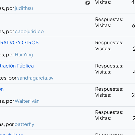
Visitas:
4
es, por
judithsu
Respuestas:
Visitas:
es, por
cacojuridico
RATIVO Y OTROS
Respuestas:
Visitas:
es, por
Hui Ying
tración Pública
Respuestas:
Visitas:
tes, por
sandragarcia.sv
on
Respuestas:
Visitas:
2
es, por
Walter Iván
Respuestas:
Visitas:
es, por
batterfly