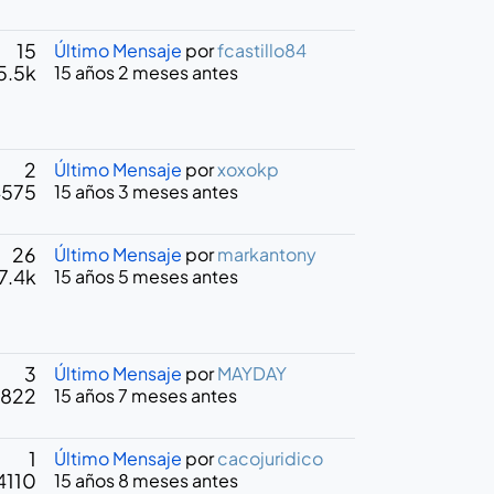
15
Último Mensaje
por
fcastillo84
5.5k
15 años 2 meses antes
2
Último Mensaje
por
xoxokp
4575
15 años 3 meses antes
26
Último Mensaje
por
markantony
7.4k
15 años 5 meses antes
3
Último Mensaje
por
MAYDAY
822
15 años 7 meses antes
1
Último Mensaje
por
cacojuridico
4110
15 años 8 meses antes