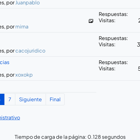
es, por
Juanpablo
Respuestas:
Visitas:
es, por
mirna
Respuestas:
Visitas:
es, por
cacojuridico
cias
Respuestas:
Visitas:
es, por
xoxokp
6
7
Siguiente
Final
strativo
Tiempo de carga de la página: 0.128 segundos