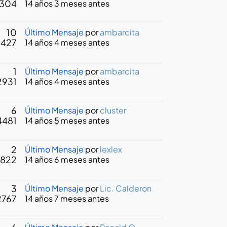
304
14 años 3 meses antes
10
Último Mensaje
por
ambarcita
6427
14 años 4 meses antes
1
Último Mensaje
por
ambarcita
2931
14 años 4 meses antes
6
Último Mensaje
por
cluster
4481
14 años 5 meses antes
2
Último Mensaje
por
lexlex
822
14 años 6 meses antes
3
Último Mensaje
por
Lic. Calderon
2767
14 años 7 meses antes