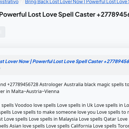
strativo
Bring Back Lost Lover Now | Powerful Lost Love 
Powerful Lost Love Spell Caster‎ +2778945
l
st Lover Now | Powerful Lost Love Spell Caster‎ +27789456
and +27789456728 Astrologer Australia black magic spells to 
ster in Malta~Austria~Vienna
 spells Voodoo love spells Love spells in Uk Love spells in L
pells Love spells to make someone love you Love spells t
st Love spells Love spells in Malaysia Love spells Qatar Love
lls Asian love spells Love spells California Love spells Tor