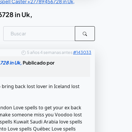
Spell Caster‎ +27789456728 in Uk,
6728 in Uk,
5 años 4 semanas antes
#143033
728 in Uk,
Publicado por
bring back lost lover in Iceland lost
ondon Love spells to get your ex back
o make someone miss you Voodoo lost
 spells Kuwait Saudi Arabia love spells
onto Love spells Québec Love spells