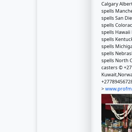
Calgary Alber
spells Manche
spells San Di
spells Colora
spells Hawaii 
spells Kentuc
spells Michig
spells Nebras
spells North 
casters © +27
Kuwait,Norwa
+27789456728
>
www.profm