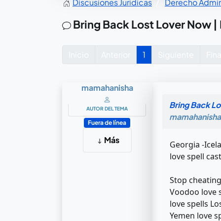
Discusiones Juridicas
Derecho Admini
Bring Back Lost Lover Now | 
Inicio
Anterior
1
Siguiente
Fina
mamahanisha
Bring Back Lo
AUTOR DEL TEMA
mamahanisha
Fuera de línea
Más
Georgia -Icel
love spell ca
Stop cheating
Voodoo love s
love spells Lo
Yemen love spe