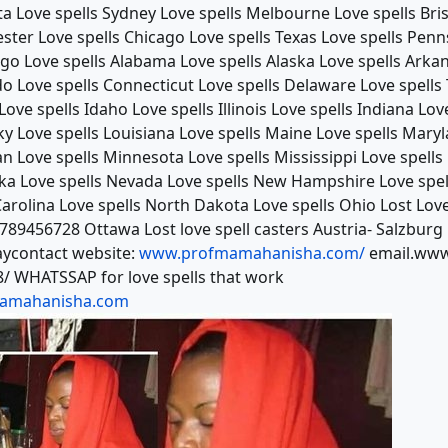
ta Love spells Sydney Love spells Melbourne Love spells Br
ster Love spells Chicago Love spells Texas Love spells Penn
ego Love spells Alabama Love spells Alaska Love spells Ark
do Love spells Connecticut Love spells Delaware Love spells
Love spells Idaho Love spells Illinois Love spells Indiana Lo
ky Love spells Louisiana Love spells Maine Love spells Mar
an Love spells Minnesota Love spells Mississippi Love spell
ka Love spells Nevada Love spells New Hampshire Love spell
Carolina Love spells North Dakota Love spells Ohio Lost Lov
789456728 Ottawa Lost love spell casters Austria- Salzburg 
ycontact website:
www.profmamahanisha.com/
email.www
/ WHATSSAP for love spells that work
amahanisha.com