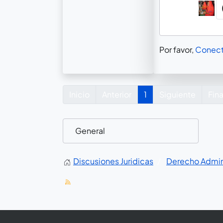
Por favor,
Conect
Inicio
Anterior
1
Siguiente
Fina
Discusiones Juridicas
Derecho Admini