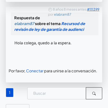
8 años 8 meses antes
#111399
por
elabram87
Respuesta de
elabram87
sobre el tema
Recursod de
revisón de ley de garantía de audienci
Hola colega, quedo a la espera.
Por favor,
Conectar
para unirse a la conversación.
1