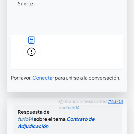
Suerte...
Por favor,
Conectar
para unirse a la conversación.
12 años 2 meses antes
#63701
por
furio14
Respuesta de
furio14
sobre el tema
Contrato de
Adjudicación