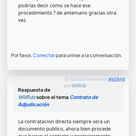
podrías decir como se hace ese
procedimiento ? de antemano gracias otra
vez.
Por favor,
Conectar
para unirse a la conversación.
12 años 1 mes antes
#65848
por
WillRdz
Respuesta de
WillRdz
sobre el tema
Contrato de
Adjudicación
La contratacion directa siempre sera un
documento publico, ahora bien procede
que hagan el contrato y posteriormente