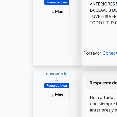
Fuera de línea
ANTERIORES 
LA CLAVE 3 DE
Más
TUVE 6 !!! 
TODO LIT. D 
Por favor,
Conect
casoverde
Respuesta d
Fuera de línea
Más
Hola a Todos!!
uno siempre ti
anteriores y o