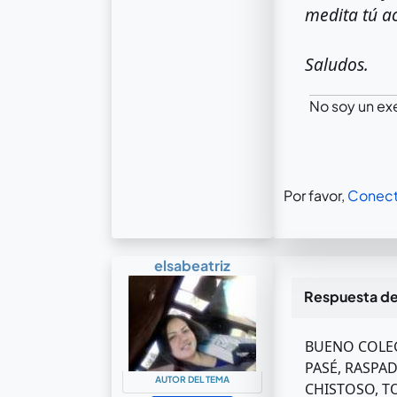
medita tú a
Saludos.
No soy un ex
Por favor,
Conect
elsabeatriz
Respuesta d
BUENO COLEG
PASÉ, RASPAD
AUTOR DEL TEMA
CHISTOSO, T