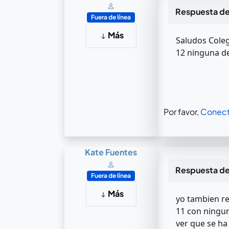
Respuesta d
Fuera de línea
Más
Saludos Coleg
12 ninguna de 
Por favor,
Conect
Kate Fuentes
Respuesta d
Fuera de línea
Más
yo tambien re
11 con ningun
ver que se ha