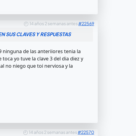
14 años 2 semanas antes
#22569
N SUS CLAVES Y RESPUESTAS
 ninguna de las anteriiores tenia la
 toca yo tuve la clave 3 del dia diez y
l no niego que toi nerviosa y la
14 años 2 semanas antes
#22570