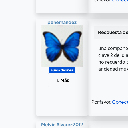
pehernandez
Respuesta d
una compañera
clave 2 del di
no recuerdo b
anciedad me 
Fuera de línea
Más
Por favor,
Conect
Melvin Alvarez2012