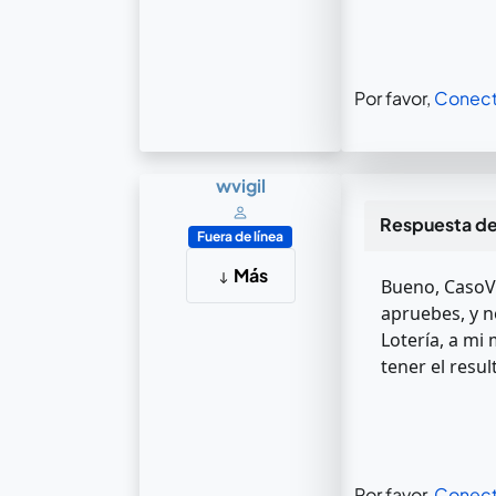
Por favor,
Conect
wvigil
Respuesta d
Fuera de línea
Más
Bueno, CasoVe
apruebes, y n
Lotería, a mi 
tener el result
Por favor,
Conect