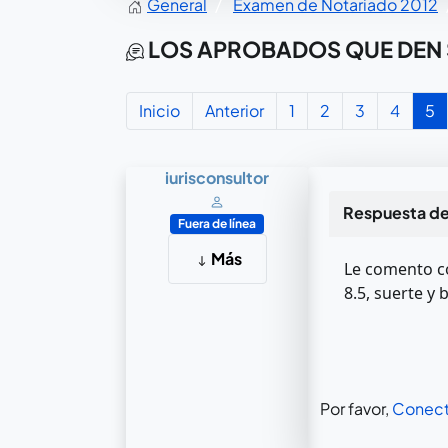
General
Examen de Notariado 2012
LOS APROBADOS QUE DEN 
Inicio
Anterior
1
2
3
4
5
iurisconsultor
Respuesta d
Fuera de línea
Más
Le comento co
8.5, suerte y
Por favor,
Conect