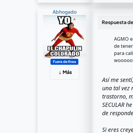
Abhogado
Respuesta d
AGMO esc
de tener
para cal
wooooooo
Fuera de línea
Más
Así me sent
una tal vez 
trastorno, 
SECULAR he 
de responde
Si eres crey