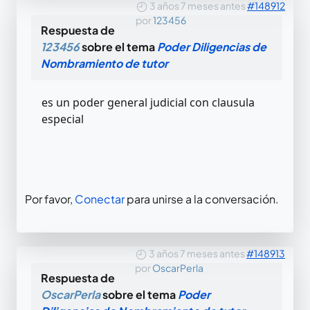
3 años 7 meses antes
#148912
por
123456
Respuesta de
123456
sobre el tema
Poder Diligencias de
Nombramiento de tutor
es un poder general judicial con clausula
especial
Por favor,
Conectar
para unirse a la conversación.
3 años 7 meses antes
#148913
por
OscarPerla
Respuesta de
OscarPerla
sobre el tema
Poder