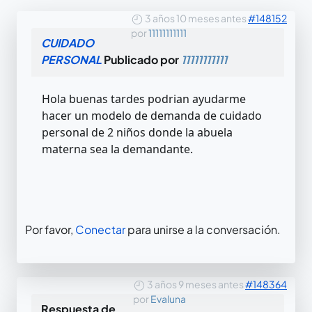
3 años 10 meses antes
#148152
por
11111111111
CUIDADO
PERSONAL
Publicado por
11111111111
Hola buenas tardes podrian ayudarme
hacer un modelo de demanda de cuidado
personal de 2 niños donde la abuela
materna sea la demandante.
Por favor,
Conectar
para unirse a la conversación.
3 años 9 meses antes
#148364
por
Evaluna
Respuesta de