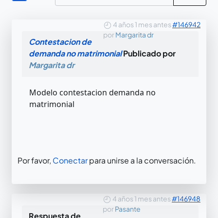
4 años 1 mes antes
#146942
por
Margarita dr
Contestacion de
demanda no matrimonial
Publicado por
Margarita dr
Modelo contestacion demanda no
matrimonial
Por favor,
Conectar
para unirse a la conversación.
4 años 1 mes antes
#146948
por
Pasante
Respuesta de