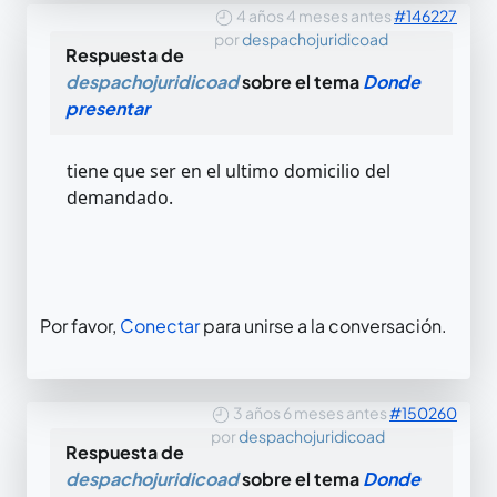
4 años 4 meses antes
#146227
por
despachojuridicoad
Respuesta de
despachojuridicoad
sobre el tema
Donde
presentar
tiene que ser en el ultimo domicilio del
demandado.
Por favor,
Conectar
para unirse a la conversación.
3 años 6 meses antes
#150260
por
despachojuridicoad
Respuesta de
despachojuridicoad
sobre el tema
Donde