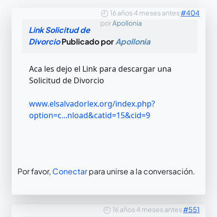
16 años 4 meses antes
#404
por
Apollonia
Link Solicitud de
Divorcio
Publicado por
Apollonia
Aca les dejo el Link para descargar una
Solicitud de Divorcio
www.elsalvadorlex.org/index.php?
option=c...nload&catid=15&cid=9
Por favor,
Conectar
para unirse a la conversación.
16 años 4 meses antes
#551